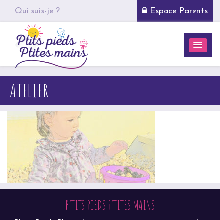
Qui suis-je ?
Espace Parents
ATELIER
P’TITS PIEDS P’TITES MAINS