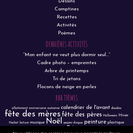
Dessins
Comptines
Recettes
Activités
Poèmes
DERNIÈRES ACTIVITÉS
“Mon enfant ne veut plus dormir seul…”
Cadre photo – empreintes
Arbre de printemps
Tri de jetons
Flocons de neige en perles
PAR THÈMES
calendrier de l'avant
allaitement
anniversaire
automne
doudou
fête des mères
fête des pères
Hiver
Halloween
Noël
peinture
musique
plastique
Hochet
lecture
papier dingue
Pâques
sortie
R.A.M.
dingue
poisson d'avril
porte-clé
propreté