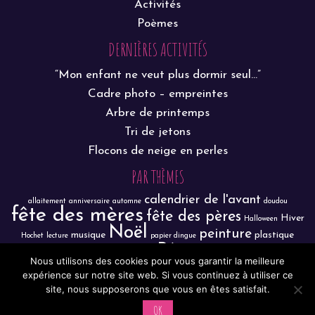
Activités
Poèmes
DERNIÈRES ACTIVITÉS
“Mon enfant ne veut plus dormir seul…”
Cadre photo – empreintes
Arbre de printemps
Tri de jetons
Flocons de neige en perles
PAR THÈMES
calendrier de l'avant
allaitement
anniversaire
automne
doudou
fête des mères
fête des pères
Hiver
Halloween
Noël
peinture
musique
plastique
Hochet
lecture
papier dingue
Pâques
sortie
R.A.M.
dingue
poisson d'avril
porte-clé
propreté
Nous utilisons des cookies pour vous garantir la meilleure
Trier/classer
Spectacle
transvasement
Vie pratique
expérience sur notre site web. Si vous continuez à utiliser ce
épiphanie
été
site, nous supposerons que vous en êtes satisfait.
OK
© 2026
P'tits Pieds P'tites Mains
| Activités pour enfants -
Plan du site