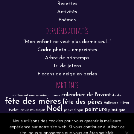
Recettes
Activités
Poèmes
DERNIÈRES ACTIVITÉS
“Mon enfant ne veut plus dormir seul…”
Cadre photo – empreintes
Arbre de printemps
Tri de jetons
Flocons de neige en perles
PAR THÈMES
calendrier de l'avant
allaitement
anniversaire
automne
doudou
fête des mères
fête des pères
Hiver
Halloween
Noël
peinture
musique
plastique
Hochet
lecture
papier dingue
Pâques
sortie
R.A.M.
dingue
poisson d'avril
porte-clé
propreté
Nous utilisons des cookies pour vous garantir la meilleure
Trier/classer
Spectacle
transvasement
Vie pratique
expérience sur notre site web. Si vous continuez à utiliser ce
épiphanie
été
site, nous supposerons que vous en êtes satisfait.