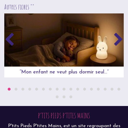
Autres fiches ""
“Mon enfant ne veut plus dormir seul…”
P’TITS PIEDS P’TITES MAINS
P'tits Pieds P'tites Mains, est un site regroupant des