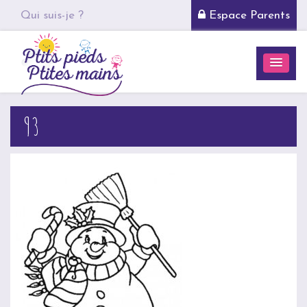
Qui suis-je ?
Espace Parents
93