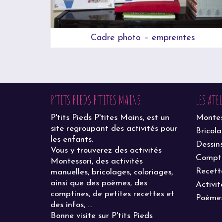
Cadre photo – empreintes
P’TITS PIEDS P’TITES MAINS
LES ATE
P'tits Pieds P'tites Mains, est un
Montes
site regroupant des activités pour
Bricol
les enfants.
Dessin
Vous y trouverez des activités
Compt
Montessori, des activités
Recett
manuelles, bricolages, coloriages,
ainsi que des poèmes, des
Activit
comptines, de petites recettes et
Poème
des infos, ...
Bonne visite sur P'tits Pieds