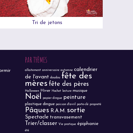
Tri de jetons
F
PAR THÈMES
calendrier
ormir
allaitement
anniversaire
automne
fête des
de l'avant
doudou
mères
fête des pères
Hiver
musique
Halloween
Hochet
lecture
Noël
peinture
papier dingue
plastique dingue
poisson d'avril
porte-clé
propreté
Pâques
sortie
R.A.M.
Spectacle
transvasement
Trier/classer
épiphanie
Vie pratique
été