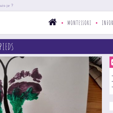
uis-je ?
MONTESSORI
INFO
PIEDS