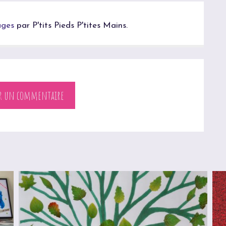
ages
par P'tits Pieds P'tites Mains.
er un commentaire