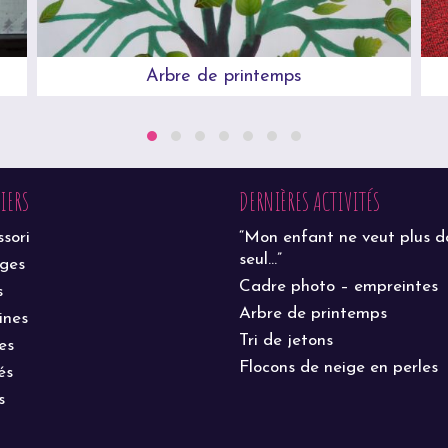
Arbre de printemps
LIERS
DERNIÈRES ACTIVITÉS
sori
“Mon enfant ne veut plus d
seul…”
ages
Cadre photo – empreintes
s
Arbre de printemps
ines
Tri de jetons
es
Flocons de neige en perles
és
s