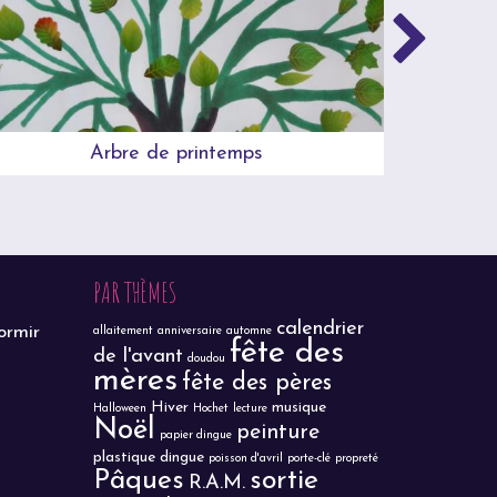
Arbre de printemps
PAR THÈMES
calendrier
ormir
allaitement
anniversaire
automne
fête des
de l'avant
doudou
mères
fête des pères
Hiver
musique
Halloween
Hochet
lecture
Noël
peinture
papier dingue
plastique dingue
poisson d'avril
porte-clé
propreté
Pâques
sortie
R.A.M.