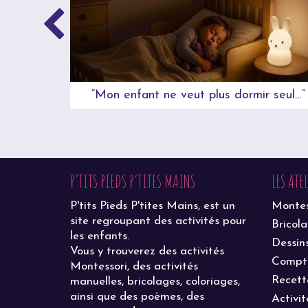
“Mon enfant ne veut plus dormir seul…”
P’TITS PIEDS P’TITES MAINS
LES ATE
P'tits Pieds P'tites Mains, est un
Montes
site regroupant des activités pour
Bricol
les enfants.
Dessin
Vous y trouverez des activités
Compt
Montessori, des activités
Recett
manuelles, bricolages, coloriages,
ainsi que des poèmes, des
Activit