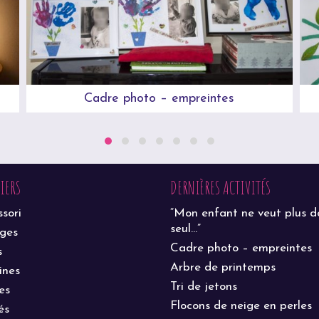
Cadre photo – empreintes
LIERS
DERNIÈRES ACTIVITÉS
sori
“Mon enfant ne veut plus d
seul…”
ages
Cadre photo – empreintes
s
Arbre de printemps
ines
Tri de jetons
es
Flocons de neige en perles
és