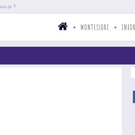
uis-je ?
MONTESSORI
INFO