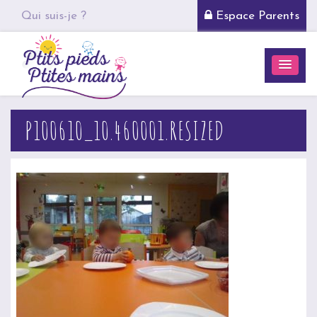
Qui suis-je ?
Espace Parents
P100610_10.460001.RESIZED