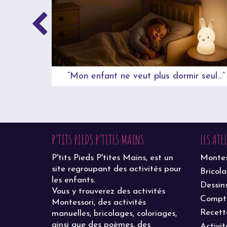
“Mon enfant ne veut plus dormir seul…”
P’TITS PIEDS P’TITES MAINS
LES ATE
P'tits Pieds P'tites Mains, est un
Montes
site regroupant des activités pour
Bricol
les enfants.
Dessin
Vous y trouverez des activités
Compt
Montessori, des activités
Recett
manuelles, bricolages, coloriages,
ainsi que des poèmes, des
Activit