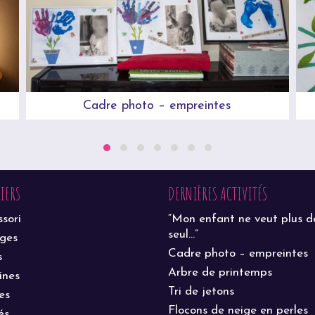
Cadre photo – empreintes
LIERS
DERNIÈRES ACTIVITÉS
sori
“Mon enfant ne veut plus d
seul…”
ages
Cadre photo – empreintes
s
Arbre de printemps
ines
Tri de jetons
es
Flocons de neige en perles
és