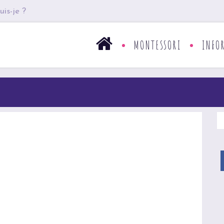
uis-je ?
MONTESSORI
INFO