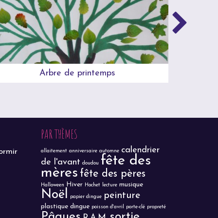
Arbre de printemps
PAR THÈMES
calendrier
ormir
allaitement
anniversaire
automne
fête des
de l'avant
doudou
mères
fête des pères
Hiver
musique
Halloween
Hochet
lecture
Noël
peinture
papier dingue
plastique dingue
poisson d'avril
porte-clé
propreté
Pâques
sortie
R.A.M.