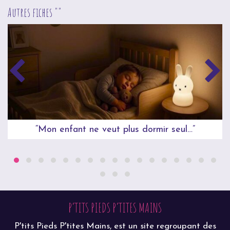
Autres fiches ""
“Mon enfant ne veut plus dormir seul…”
P’TITS PIEDS P’TITES MAINS
P'tits Pieds P'tites Mains, est un site regroupant des