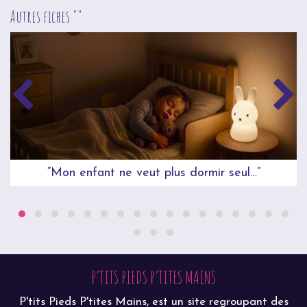
Autres fiches ""
“Mon enfant ne veut plus dormir seul…”
P’TITS PIEDS P’TITES MAINS
P'tits Pieds P'tites Mains, est un site regroupant des