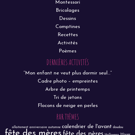
Montessori
Bricolages
Dessins
Comptines
Recettes
Activités
Poèmes
DERNIÈRES ACTIVITÉS
“Mon enfant ne veut plus dormir seul…”
Cadre photo – empreintes
Arbre de printemps
Tri de jetons
Flocons de neige en perles
PAR THÈMES
calendrier de l'avant
allaitement
anniversaire
automne
doudou
fête des mères
fête des pères
Hiver
Halloween