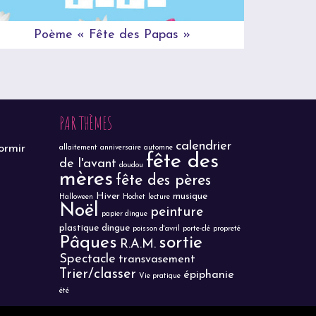
Poème « Fête des Papas »
Poème
PAR THÈMES
calendrier
ormir
allaitement
anniversaire
automne
fête des
de l'avant
doudou
mères
fête des pères
Hiver
musique
Halloween
Hochet
lecture
Noël
peinture
papier dingue
plastique dingue
poisson d'avril
porte-clé
propreté
Pâques
sortie
R.A.M.
Spectacle
transvasement
Trier/classer
épiphanie
Vie pratique
été