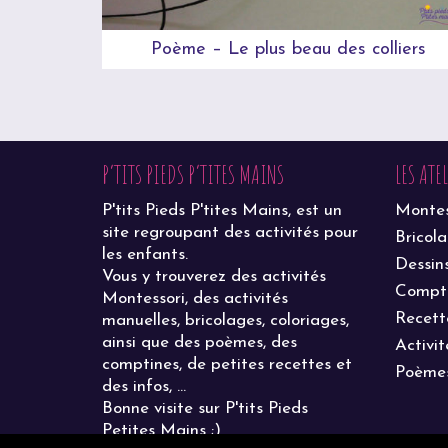
Poème – Le plus beau des colliers
P’TITS PIEDS P’TITES MAINS
LES ATE
P'tits Pieds P'tites Mains, est un
Montes
site regroupant des activités pour
Bricol
les enfants.
Dessin
Vous y trouverez des activités
Compt
Montessori, des activités
Recett
manuelles, bricolages, coloriages,
ainsi que des poèmes, des
Activit
comptines, de petites recettes et
Poème
des infos, ...
Bonne visite sur P'tits Pieds
Petites Mains ;)