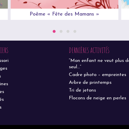
Poême « Fête des Mamans »
LIERS
DERNIÈRES ACTIVITÉS
sori
“Mon enfant ne veut plus d
seul…”
ages
Cadre photo – empreintes
s
Arbre de printemps
ines
Tri de jetons
es
Flocons de neige en perles
és
s