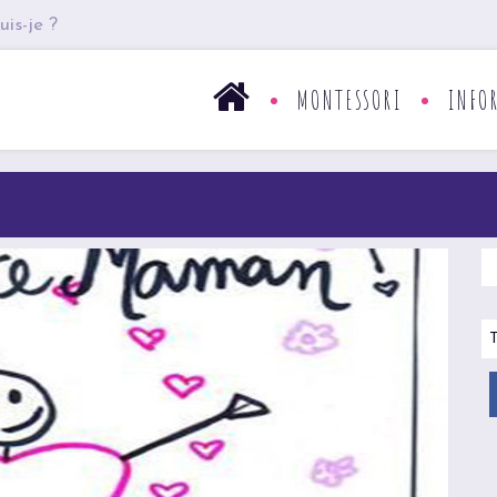
uis-je ?
MONTESSORI
INFO