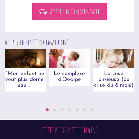
Laisser un commentaire
Autres fiches "
Informations
"
“Mon enfant ne
Le complexe
La crise
veut plus dormir
d’Oedipe
anxieuse (ou
seul…”
crise du 8 mois)
P’TITS PIEDS P’TITES MAINS